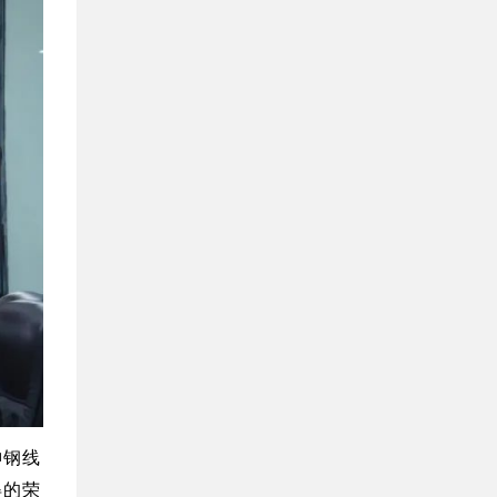
神钢线
得的荣