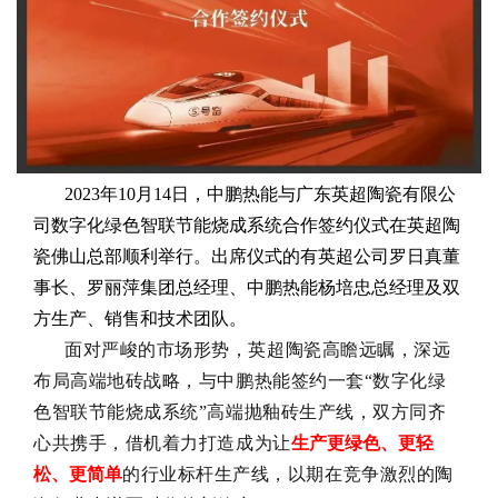
2023年10月14日，
中鹏热能与
广东英超陶瓷有限公
司数字化绿色智联节能烧成系统合作签约仪式在英超陶
瓷佛山总部顺利举行。
出席仪式的有英超公司罗日真董
事长、罗丽萍集团总经理、中鹏热能杨培忠总经理及双
方生产、销售和技术团队。
面对严峻的市场形势，
英超陶瓷高瞻远瞩，深远
布局高端地砖战略，与中鹏热能签约一套“数字化绿
色智联节能烧成系统”高端抛釉砖生产线，双方同齐
心共携手，
借机
着力打造成为
让
生产更绿色、更轻
松、更简单
的
行业标杆生产线，以期在竞争激烈的陶