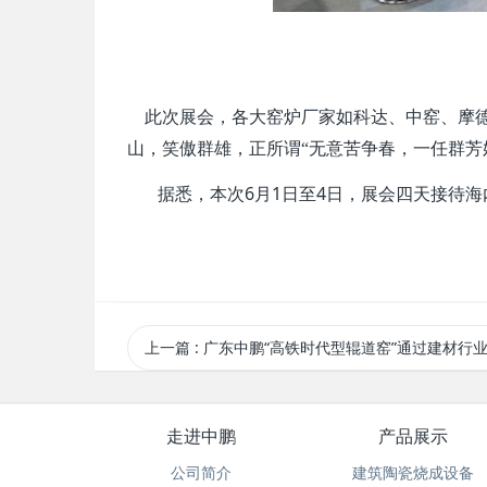
此次展会，各大窑炉厂家如科达、中窑、摩德
山，笑傲群雄，正所谓“无意苦争春，一任群芳
6
1
4
据悉，本次
月
日至
日，展会四天接待海
上一篇
: 广东中鹏“高铁时代型辊道窑”通过建材行业国家
走进中鹏
产品展示
公司简介
建筑陶瓷烧成设备