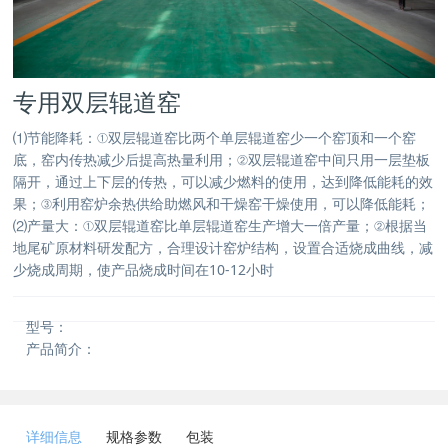
专用双层辊道窑
⑴节能降耗：①双层辊道窑比两个单层辊道窑少一个窑顶和一个窑
底，窑内传热减少后提高热量利用；②双层辊道窑中间只用一层垫板
隔开，通过上下层的传热，可以减少燃料的使用，达到降低能耗的效
果；③利用窑炉余热供给助燃风和干燥窑干燥使用，可以降低能耗；
⑵产量大：①双层辊道窑比单层辊道窑生产增大一倍产量；②根据当
地尾矿原材料研发配方，合理设计窑炉结构，设置合适烧成曲线，减
少烧成周期，使产品烧成时间在10-12小时
型号：
产品简介：
详细信息
规格参数
包装