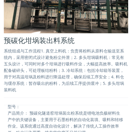
预碳化坩埚装出料系统
系统组成与工作流程1. 真空上料机‌：负责将粉料从原料仓输送至系
统内，采用密闭式设计避免粉尘外泄；2. ‌多头坩埚吸料机‌：常见有
五头设计，可同时对多个坩埚进行吸料作业，大幅提高效率。吸料机
配备破碎头，可处理板结粉料；‌3. ‌冷却系统‌：包括冷却箱等装置，
用于对高温坩埚及粉料进行降温处理，确保后续工序安全；‌4. ‌料仓
与缓存系统‌：暂存吸出的粉料，为后续工序提供缓冲；‌‌5. ‌多头坩埚
装料机
型号：
产品简介：
预碳化隧道窑坩埚装出粉系统是锂电池负极材料生
产中的关键设备，主要用于石墨粉料的自动化装填、吸料和转移
作业。该系统通过高度自动化设计，解决了传统人工操作效率