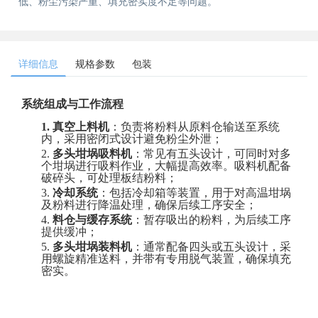
低、粉尘污染严重、填充密实度不足等问题。
详细信息
规格参数
包装
系统组成与工作流程
1.
真空上料机
‌：负责将粉料从原料仓输送至系统
内，采用密闭式设计避免粉尘外泄
；
2.
多头坩埚吸料机
‌：常见有五头设计，可同时对多
个坩埚进行吸料作业，大幅提高效率。吸料机配备
破碎头，可处理板结粉料
；
3.
冷却系统
‌：包括冷却箱等装置，用于对高温坩埚
及粉料进行降温处理，确保后续工序安全
；
4.
料仓与缓存系统
‌：暂存吸出的粉料，为后续工序
提供缓冲
；
5.
多头坩埚装料机
‌：通常配备四头或五头设计，采
用螺旋精准送料，并带有专用脱气装置，确保填充
密实‌
。