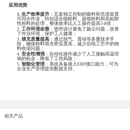
应用优势
1.
生产效率提升
‌：五套独立控制的吸料和充填装置
可同步作业，特别适合细粉料、超细粉料和高粘附
性粉料的处理，整体效率比人工操作提高5-8倍
；
2.
工作环境改善
‌：密闭设计避免了扬尘问题，改善
了作业环境，保护工人健康
；
3.
填充质量提高
‌：通过脱气、震动等多重技术手
段，确保粉料填充密实度高，减少后续工艺中的物
料收缩问题
；
4.
安全性增强
‌：自动化操作减少了人工接触高温坩
埚的机会，降低了工伤风险
；
5.
智能化管理
‌：系统具备接入ERP接口能力，可为
企业生产管理提供数据支持
。
相关产品