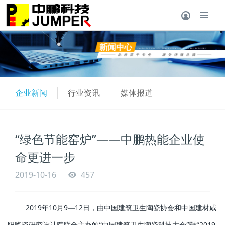
企业新闻
行业资讯
媒体报道
“绿色节能窑炉”——中鹏热能企业使
命更进一步
2019-10-16
457
2019
10
9
12
年
月
—
日，由中国建筑卫生陶瓷协会和中国建材咸
2019