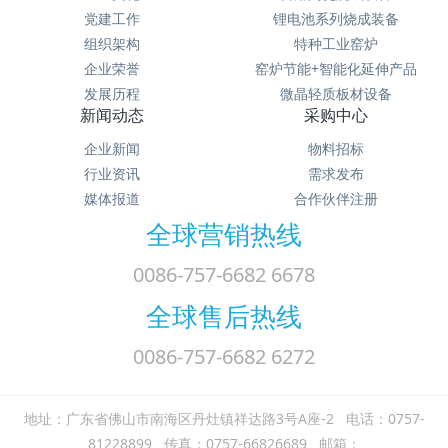
党建工作
锂电池系列烧成装备
组织架构
特种工业窑炉
企业荣誉
窑炉节能+智能化延伸产品
发展历程
微晶轻质板材设备
新闻动态
采购中心
企业新闻
物料招标
行业资讯
需求发布
媒体报道
合作伙伴注册
全球营销热线
0086-757-6682 6678
全球售后热线
0086-757-6682 6272
地址：广东省佛山市南海区丹灶镇祥达路3号A座-2 电话：0757-
81228899 传真：0757-66826689 邮箱：